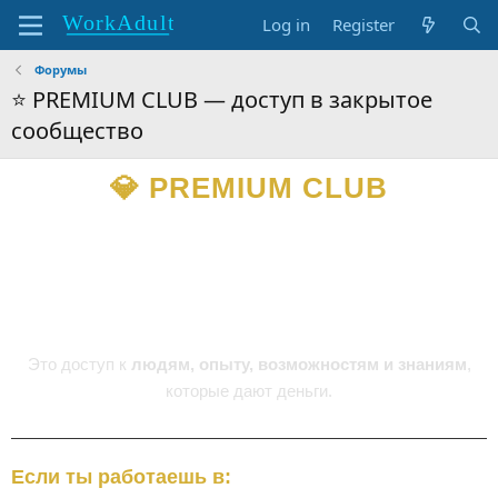
Log in
Register
Форумы
⭐ PREMIUM CLUB — доступ в закрытое
сообщество
💎 PREMIUM CLUB
Доступ в закрытое сообщество профессионалов
вебкама и адалт-индустрии
Premium — это не «ролик».
Это доступ к
людям, опыту, возможностям и знаниям
,
которые дают деньги.
Если ты работаешь в: