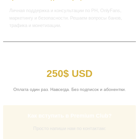
Личная поддержка и консультации по PH, OnlyFans,
маркетингу и безопасности. Решаем вопросы банов,
трафика и монетизации.
Стоимость вступления
250$ USD
Оплата один раз. Навсегда. Без подписок и абонентки.
Как вступить в Premium Club?
Просто напиши нам по контактам: