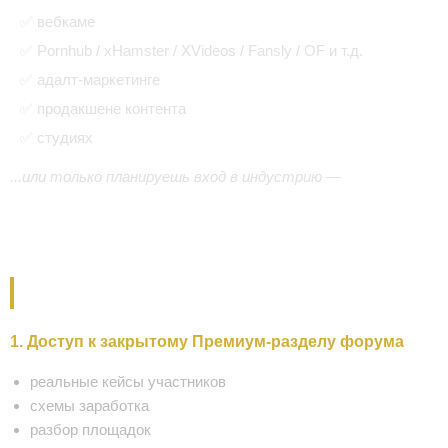
✅ вебкаме
✅ Pornhub / xHamster / XVideos / Fansly / OF и т.д.
✅ адалт-маркетинге
✅ продакшене контента
✅ студиях
...или только планируешь вход в индустрию —
Premium
Club даст тебе то, что не найдёшь в открытой части
форума.
ЧТО ДАЁТ PREMIUM
1. Доступ к закрытому Премиум-разделу форума
реальные кейсы участников
схемы заработка
разбор площадок