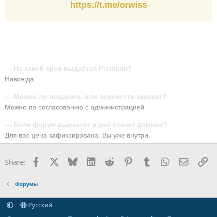
https://t.me/orwiss
FAQ
— На какой срок выдаётся Premium?
Навсегда.
— Можно ли подарить или перенести аккаунт?
Можно по согласованию с администрацией.
— Если форум вырастет и всё станет дороже?
Для вас цена зафиксирована. Вы уже внутри.
Facebook
X
Bluesky
LinkedIn
Reddit
Pinterest
Tumblr
WhatsApp
Email
Li
Share:
Форумы
Русский