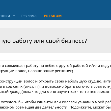
тники
Реклама
PREMIUM
ую работу или свой бизнесс?
 кто совмещает работу на вебке с другой работой и/или веду
трукции волос, наращивание ресничек)
конструкции волос и открыть свою небольшую студию, акти
в соц сетях (инст, тг), и возможно брать кого-то в совместн
ный доход (пока что для меня звучит как что-то невозможн
е хотелось бы чтобы клиенты или коллеги узнали о моей ра
законом совмещая две деятельности. Подскажите, может быт