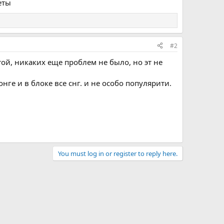
еты
#2
той, никаких еще проблем не было, но эт не
нге и в блоке все снг. и не особо популярити.
You must log in or register to reply here.