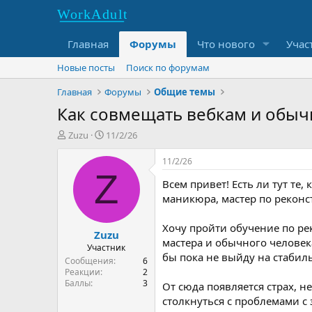
Главная
Форумы
Что нового
Учас
Новые посты
Поиск по форумам
Главная
Форумы
Общие темы
Как совмещать вебкам и обычн
T
S
Zuzu
11/2/26
h
t
r
a
11/2/26
e
r
Z
Всем привет! Есть ли тут те,
a
t
d
d
маникюра, мастер по реконс
s
a
t
t
Хочу пройти обучение по ре
Zuzu
a
e
мастера и обычного человека 
r
Участник
бы пока не выйду на стабиль
t
Сообщения
6
e
Реакции
2
Баллы
3
r
От сюда появляется страх, н
столкнуться с проблемами с 