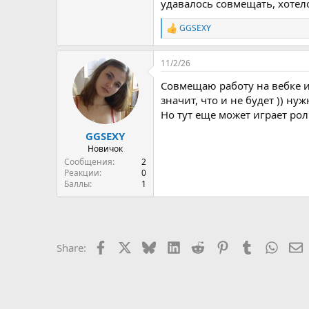
удавалось совмещать, хотел
GGSEXY
R
e
a
11/2/26
c
t
Совмещаю работу на вебке и 
i
o
значит, что и не будет )) ну
n
Но тут еще может играет рол
s
:
GGSEXY
Новичок
Сообщения
2
Реакции
0
Баллы
1
Facebook
X
Bluesky
LinkedIn
Reddit
Pinterest
Tumblr
Whats
E
Share: