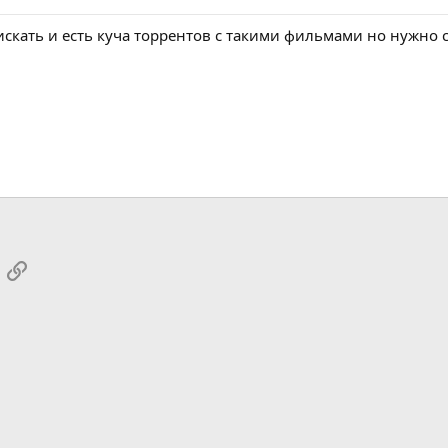
скать и есть куча торрентов с такими фильмами но нужно ск
App
mail
Link