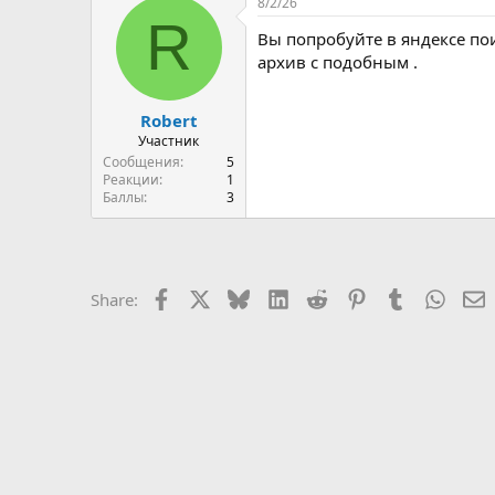
8/2/26
c
R
t
Вы попробуйте в яндексе пои
i
o
архив с подобным .
n
s
:
Robert
Участник
Сообщения
5
Реакции
1
Баллы
3
Facebook
X
Bluesky
LinkedIn
Reddit
Pinterest
Tumblr
Whats
E
Share: