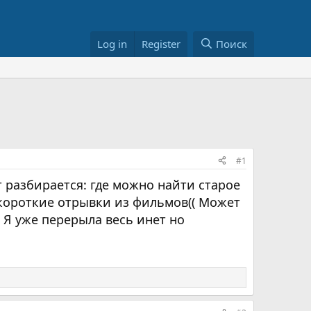
Log in
Register
Поиск
#1
т разбирается: где можно найти старое
короткие отрывки из фильмов(( Может
 Я уже перерыла весь инет но