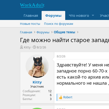
Главная
Форумы
Что нового
Учас
Новые посты
Поиск по форумам
Главная
Форумы
Общие темы
Где можно найти старое запад
T
S
Kitty
8/2/26
h
t
r
a
8/2/26
e
r
Здравствуйте! У меня н
a
t
d
d
западное порно 60-70-
s
a
есть какой-то архив ил
t
t
Kitty
a
e
нормального не нашла ,
r
Участник
t
Сообщения
12
e
Реакции
6
Robert
R
Баллы
3
r
e
a