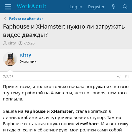
Log in
Register
Работа на xHamster
Faphouse и XHamster: нужно ли загружать
видео дважды?
T
S
Kitty
7/2/26
h
t
r
a
Kitty
e
r
Участник
a
t
d
d
s
a
7/2/26
#1
t
t
a
e
Привет всем, я только-только начала погружаться во всю
r
эту тему с работой на Хамстер и, честно говоря, немного
t
поплыла.
e
r
Зашла на
Faphouse
и
XHamster
, стала копаться в
личных кабинетах, и тут у меня возник ступор. Там на
Faphouse есть такая штука опция
viewShare
. И я вот сижу
и гадаю: если я её активирую, мои ролики сами собой