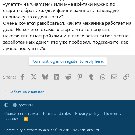
«улетят» на XHamster? Или мне всё-таки нужно по
старинке брать каждый файл и заливать на каждую
площадку по отдельности?
Очень хочется разобраться, как эта механика работает на
деле. Не хочется с самого старта что-то напутать,
накосячить с настройками и в итоге остаться без честно
заработанных денег. Кто уже пробовал, подскажите, как
лучше поступить?»
You must log in or register to reply here.
Facebook
X
Bluesky
LinkedIn
Reddit
Pinterest
Tumblr
WhatsApp
Email
Li
Share:
Работа на xHamster
Русский
Свяжитесь с нами
Terms and rules
Privacy policy
Помощь
Главная
R
S
S
®
Community platform by XenForo
© 2010-2025 XenForo Ltd.