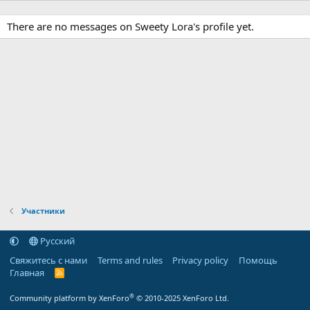
There are no messages on Sweety Lora's profile yet.
Участники
Русский
Свяжитесь с нами
Terms and rules
Privacy policy
Помощь
Главная
R
S
S
®
Community platform by XenForo
© 2010-2025 XenForo Ltd.