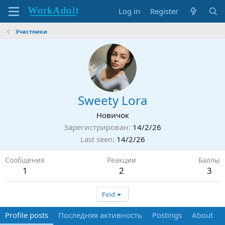
Log in
Register
Участники
Sweety Lora
Новичок
Зарегистрирован
14/2/26
Last seen
14/2/26
Сообщения
Реакции
Баллы
1
2
3
Find
Profile posts
Последняя активность
Postings
About