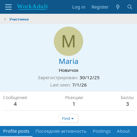
Log in
Register
Участники
M
Maria
Новичок
Зарегистрирован
30/12/25
Last seen
7/1/26
Сообщения
Реакции
Баллы
4
1
3
Find
Profile posts
Последняя активность
Postings
About