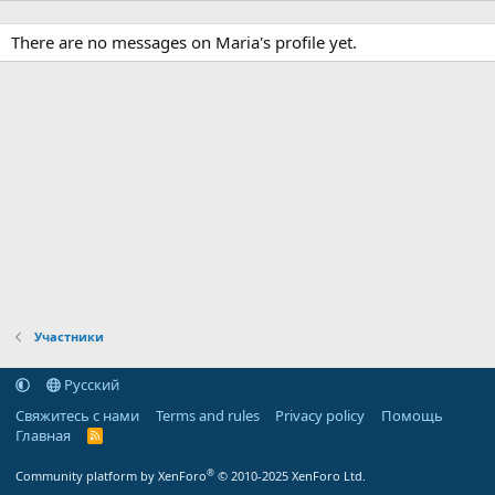
There are no messages on Maria's profile yet.
Участники
Русский
Свяжитесь с нами
Terms and rules
Privacy policy
Помощь
Главная
R
S
S
®
Community platform by XenForo
© 2010-2025 XenForo Ltd.