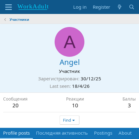
Log in
Register
Участники
A
Angel
Участник
Зарегистрирован
30/12/25
Last seen
18/4/26
Сообщения
Реакции
Баллы
20
10
3
Find
Profile posts
Последняя активность
Postings
About