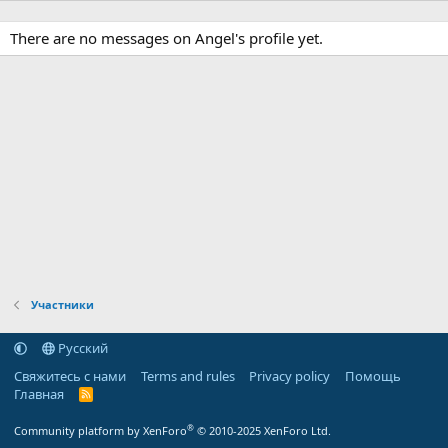
There are no messages on Angel's profile yet.
Участники
Русский
Свяжитесь с нами
Terms and rules
Privacy policy
Помощь
Главная
R
S
S
®
Community platform by XenForo
© 2010-2025 XenForo Ltd.